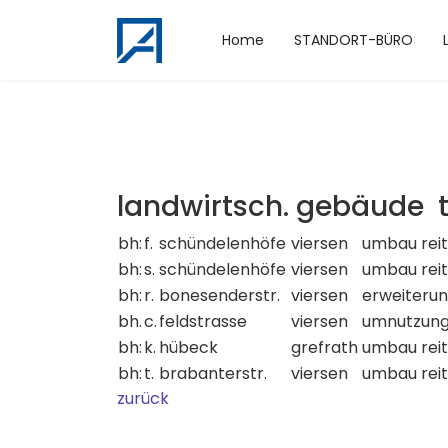
Home
STANDORT-BÜRO
landwirtsch. gebäude t
bh:
f.
schündelenhöfe
viersen
umbau reit
bh:
s.
schündelenhöfe
viersen
umbau reit
bh:
r.
bonesenderstr.
viersen
erweiterun
bh.
c.
feldstrasse
viersen
umnutzung
bh:
k.
hübeck
grefrath
umbau reit
bh:
t.
brabanterstr.
viersen
umbau reit
zurück