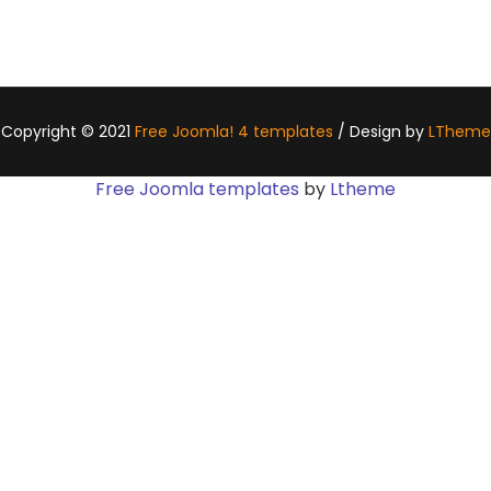
Copyright © 2021
Free Joomla! 4 templates
/ Design by
LTheme
Free Joomla templates
by
Ltheme