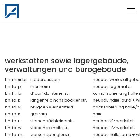
werkstätten sowie lagergebäude,
verwaltungen und bürogebäude
bh: rheinbr.
niederaussem
neubau werkstattgeb
bh: fa. p.
monheim
neubau lagerhalle
bh: h. b.
d´dorf dorstenerstr.
kompl.sanierung hall
bh: fa. k
langenfeld hans böckler str.
neubau halle, büro + w
bh: fa. v.
brüggen weihersfeld
dachsanierung halle/b
bh: fa. k.
grefrath
halle
bh: fa. r.
viersen süchtelnerstr.
neubau kfz werkstatt
bh: fa. w.
viersen freiheitsstr.
neubau kfz werkstatt
bh: fa. m.
viersen spenglerstr.
neubau halle, büro + w