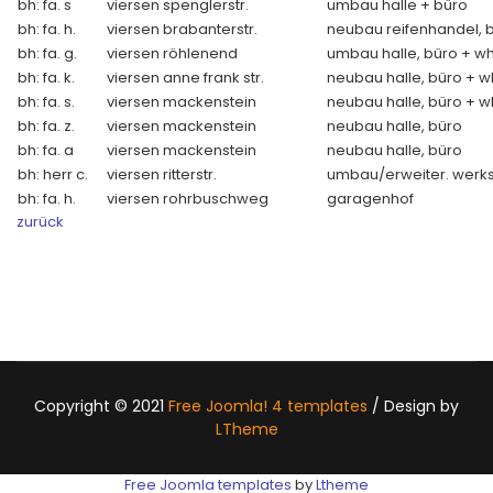
bh: fa. s
viersen spenglerstr.
umbau halle + büro
bh: fa. h.
viersen brabanterstr.
neubau reifenhandel, 
bh: fa. g.
viersen röhlenend
umbau halle, büro + w
bh: fa. k.
viersen anne frank str.
neubau halle, büro + w
bh: fa. s.
viersen mackenstein
neubau halle, büro + w
bh: fa. z.
viersen mackenstein
neubau halle, büro
bh: fa. a
viersen mackenstein
neubau halle, büro
bh: herr c.
viersen ritterstr.
umbau/erweiter. werks
bh: fa. h.
viersen rohrbuschweg
garagenhof
zurück
Copyright © 2021
Free Joomla! 4 templates
/ Design by
LTheme
Free Joomla templates
by
Ltheme